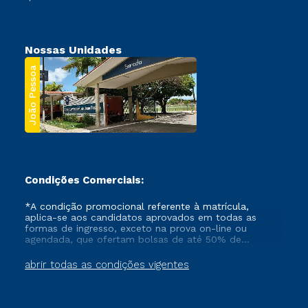
Nossas Unidades
João Pessoa
Condições Comerciais:
*A condição promocional referente à matrícula,
aplica-se aos candidatos aprovados em todas as
formas de ingresso, exceto na prova on-line ou
agendada, que ofertam bolsas de até 50% de
desconto, ambos ingressantes no semestre vigente,
que ainda não tenham efetivado e/ou não tenham
abrir todas as condições vigentes
cancelado ou trancado sua matrícula em uma das
Instituições da Cruzeiro do Sul Educacional, no
período de um ano. Tais condições não se aplicam
aos cursos de Medicina, e também para matriculados