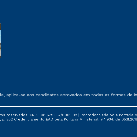
 exposto no contrato de prestação de serviços.
, aplica-se aos candidatos aprovados em todas as formas de ing
tos reservados. CNPJ: 08.679.557/0001-02 | Recredenciada pela Portaria Mi
, p. 252 Credenciamento EAD pela Portaria Ministerial nº 1.934, de 05.11.201