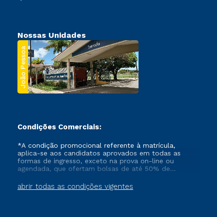
Nossas Unidades
João Pessoa
Condições Comerciais:
*A condição promocional referente à matrícula,
aplica-se aos candidatos aprovados em todas as
formas de ingresso, exceto na prova on-line ou
agendada, que ofertam bolsas de até 50% de
desconto, ambos ingressantes no semestre vigente,
que ainda não tenham efetivado e/ou não tenham
abrir todas as condições vigentes
cancelado ou trancado sua matrícula em uma das
Instituições da Cruzeiro do Sul Educacional, no
período de um ano. Tais condições não se aplicam
aos cursos de Medicina, e também para matriculados