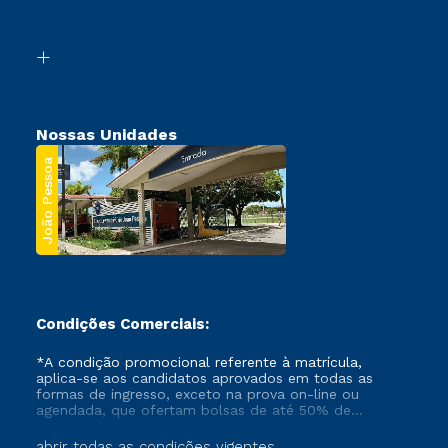
Acessibilidade
Transferência
Biblioteca
Segunda Graduação
Nossas Unidades
João Pessoa
Condições Comerciais:
*A condição promocional referente à matrícula,
aplica-se aos candidatos aprovados em todas as
formas de ingresso, exceto na prova on-line ou
agendada, que ofertam bolsas de até 50% de
desconto, ambos ingressantes no semestre vigente,
que ainda não tenham efetivado e/ou não tenham
abrir todas as condições vigentes