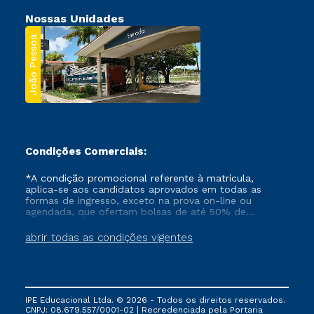
Nossas Unidades
João Pessoa
Condições Comerciais:
*A condição promocional referente à matrícula,
aplica-se aos candidatos aprovados em todas as
formas de ingresso, exceto na prova on-line ou
agendada, que ofertam bolsas de até 50% de
desconto, ambos ingressantes no semestre vigente,
que ainda não tenham efetivado e/ou não tenham
abrir todas as condições vigentes
cancelado ou trancado sua matrícula em uma das
Instituições da Cruzeiro do Sul Educacional, no
período de um ano. Tais condições não se aplicam
aos cursos de Medicina, e também para matriculados
via FIES, Prouni e outros programas governamentais, e
IPE Educacional Ltda. © 2026 - Todos os direitos reservados.
não se acumula com nenhuma outra campanha
CNPJ: 08.679.557/0001-02 | Recredenciada pela Portaria
ofertada pela Instituição.