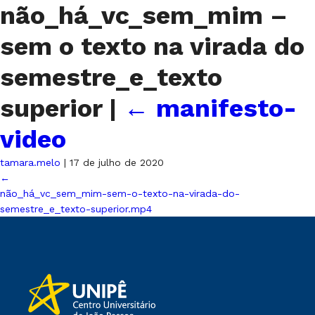
não_há_vc_sem_mim –
sem o texto na virada do
semestre_e_texto
superior
|
←
manifesto-
video
tamara.melo
|
17 de julho de 2020
←
não_há_vc_sem_mim-sem-o-texto-na-virada-do-
semestre_e_texto-superior.mp4