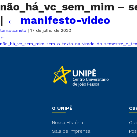
não_há_vc_sem_mim – sem
|
←
manifesto-video
tamara.melo
|
17 de julho de 2020
←
não_há_vc_sem_mim-sem-o-texto-na-virada-do-semestre_e_tex
O UNIPÊ
Cu
Nossa História
Gra
Sala de Imprensa
Pós