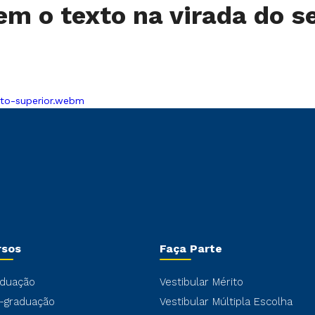
 o texto na virada do se
to-superior.webm
rsos
Faça Parte
duação
Vestibular Mérito
-graduação
Vestibular Múltipla Escolha