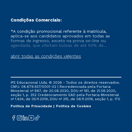
Condições Comerciais:
*A condição promocional referente à matrícula,
aplica-se aos candidatos aprovados em todas as
formas de ingresso, exceto na prova on-line ou
agendada, que ofertam bolsas de até 50% de
desconto, ambos ingressantes no semestre vigente,
que ainda não tenham efetivado e/ou não tenham
abrir todas as condições vigentes
cancelado ou trancado sua matrícula em uma das
Instituições da Cruzeiro do Sul Educacional, no
período de um ano. Tais condições não se aplicam
aos cursos de Medicina, e também para matriculados
via FIES, Prouni e outros programas governamentais, e
IPE Educacional Ltda. © 2026 - Todos os direitos reservados.
não se acumula com nenhuma outra campanha
CNPJ: 08.679.557/0001-02 | Recredenciada pela Portaria
ofertada pela Instituição.
Ministerial nº 687, de 20.08.2020, DOU nº 161, de 21.08.2020,
seção 1, p. 252 Credenciamento EAD pela Portaria Ministerial
nº 1.934, de 05.11.2019, DOU nº 215, de 06.11.2019, seção 1, p. 170
Política de Privacidade
Política de Cookies