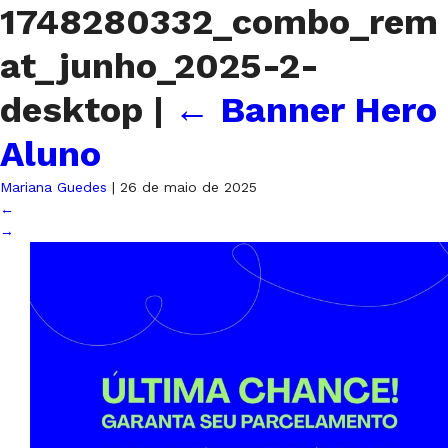
1748280332_combo_rem
at_junho_2025-2-
desktop
|
←
Banner Hero
Aluno
Mariana Guedes
|
26 de maio de 2025
←
→