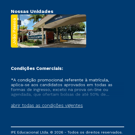
Nossas Unidades
João Pessoa
Condições Comerciais:
*A condição promocional referente à matrícula,
aplica-se aos candidatos aprovados em todas as
formas de ingresso, exceto na prova on-line ou
agendada, que ofertam bolsas de até 50% de
desconto, ambos ingressantes no semestre vigente,
que ainda não tenham efetivado e/ou não tenham
abrir todas as condições vigentes
cancelado ou trancado sua matrícula em uma das
Instituições da Cruzeiro do Sul Educacional, no
período de um ano. Tais condições não se aplicam
aos cursos de Medicina, e também para matriculados
via FIES, Prouni e outros programas governamentais, e
IPE Educacional Ltda. © 2026 - Todos os direitos reservados.
não se acumula com nenhuma outra campanha