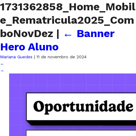
1731362858_Home_Mobil
e_Rematricula2025_Com
boNovDez
|
←
Banner
Hero Aluno
Mariana Guedes
|
11 de novembro de 2024
←
→