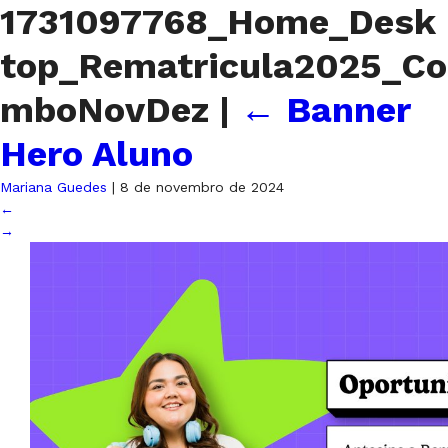
1731097768_Home_Desk
top_Rematricula2025_Co
mboNovDez
|
←
Banner
Hero Aluno
Mariana Guedes
|
8 de novembro de 2024
←
→