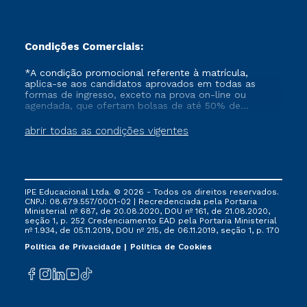
Condições Comerciais:
*A condição promocional referente à matrícula,
aplica-se aos candidatos aprovados em todas as
formas de ingresso, exceto na prova on-line ou
agendada, que ofertam bolsas de até 50% de
desconto, ambos ingressantes no semestre vigente,
que ainda não tenham efetivado e/ou não tenham
abrir todas as condições vigentes
cancelado ou trancado sua matrícula em uma das
Instituições da Cruzeiro do Sul Educacional, no
período de um ano. Tais condições não se aplicam
aos cursos de Medicina, e também para matriculados
via FIES, Prouni e outros programas governamentais, e
IPE Educacional Ltda. © 2026 - Todos os direitos reservados.
não se acumula com nenhuma outra campanha
CNPJ: 08.679.557/0001-02 | Recredenciada pela Portaria
ofertada pela Instituição.
Ministerial nº 687, de 20.08.2020, DOU nº 161, de 21.08.2020,
seção 1, p. 252 Credenciamento EAD pela Portaria Ministerial
nº 1.934, de 05.11.2019, DOU nº 215, de 06.11.2019, seção 1, p. 170
Política de Privacidade
Política de Cookies