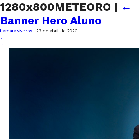
1280x800METEORO
|
←
Banner Hero Aluno
barbara.viveiros
|
23 de abril de 2020
←
→