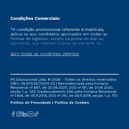
Condições Comerciais:
*A condição promocional referente à matrícula,
aplica-se aos candidatos aprovados em todas as
formas de ingresso, exceto na prova on-line ou
agendada, que ofertam bolsas de até 50% de
desconto, ambos ingressantes no semestre vigente,
que ainda não tenham efetivado e/ou não tenham
abrir todas as condições vigentes
cancelado ou trancado sua matrícula em uma das
Instituições da Cruzeiro do Sul Educacional, no
período de um ano. Tais condições não se aplicam
aos cursos de Medicina, e também para matriculados
via FIES, Prouni e outros programas governamentais, e
IPE Educacional Ltda. © 2026 - Todos os direitos reservados.
não se acumula com nenhuma outra campanha
CNPJ: 08.679.557/0001-02 | Recredenciada pela Portaria
ofertada pela Instituição.
Ministerial nº 687, de 20.08.2020, DOU nº 161, de 21.08.2020,
seção 1, p. 252 Credenciamento EAD pela Portaria Ministerial
nº 1.934, de 05.11.2019, DOU nº 215, de 06.11.2019, seção 1, p. 170
Política de Privacidade
Política de Cookies