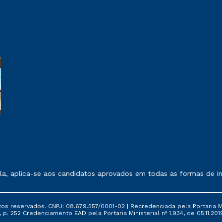
 exposto no contrato de prestação de serviços.
, aplica-se aos candidatos aprovados em todas as formas de ing
tos reservados. CNPJ: 08.679.557/0001-02 | Recredenciada pela Portaria Mi
, p. 252 Credenciamento EAD pela Portaria Ministerial nº 1.934, de 05.11.201