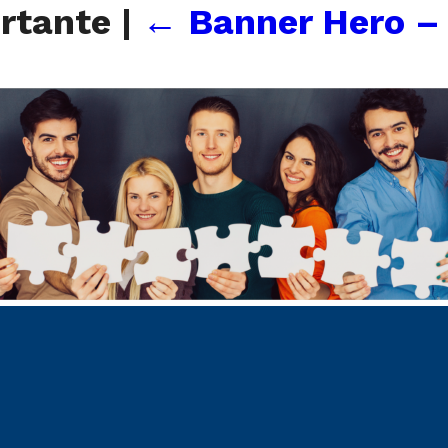
ortante
|
←
Banner Hero – 