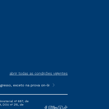
abrir todas as condições vigentes
resso, exceto na prova on-line ou agendada, que ofertam bolsas 
**Semipresencial é um formato do E
nisterial nº 687, de
9, DOU nº 215, de