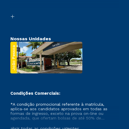
Acessibilidade
Transferência
Biblioteca
Segunda Graduação
Nossas Unidades
João Pessoa
Condições Comerciais:
*A condição promocional referente à matrícula,
aplica-se aos candidatos aprovados em todas as
formas de ingresso, exceto na prova on-line ou
agendada, que ofertam bolsas de até 50% de
desconto, ambos ingressantes no semestre vigente,
que ainda não tenham efetivado e/ou não tenham
abrir todas as condições vigentes