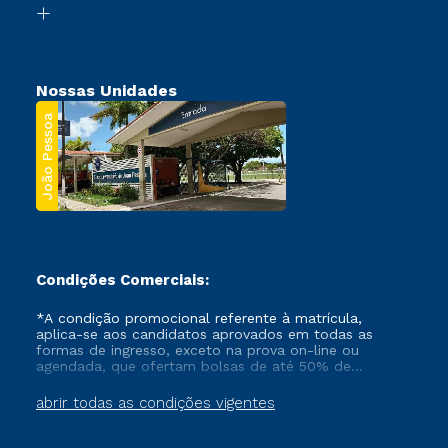
Segunda Graduação
Nossas Unidades
João Pessoa
Condições Comerciais:
*A condição promocional referente à matrícula,
aplica-se aos candidatos aprovados em todas as
formas de ingresso, exceto na prova on-line ou
agendada, que ofertam bolsas de até 50% de
desconto, ambos ingressantes no semestre vigente,
que ainda não tenham efetivado e/ou não tenham
abrir todas as condições vigentes
cancelado ou trancado sua matrícula em uma das
Instituições da Cruzeiro do Sul Educacional, no
período de um ano. Tais condições não se aplicam