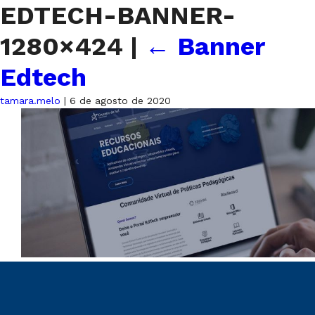
EDTECH-BANNER-
1280×424
|
←
Banner
Edtech
tamara.melo
|
6 de agosto de 2020