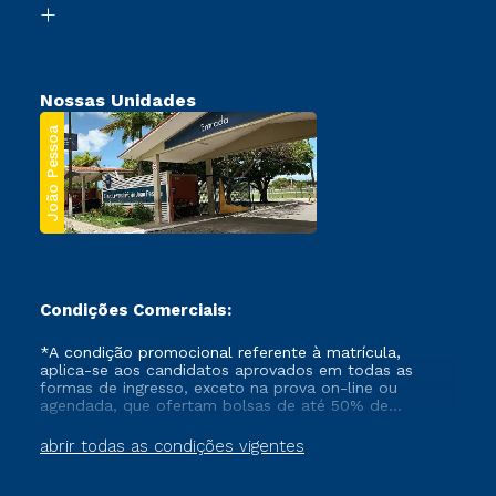
Segunda Graduação
Nossas Unidades
João Pessoa
Condições Comerciais:
*A condição promocional referente à matrícula,
aplica-se aos candidatos aprovados em todas as
formas de ingresso, exceto na prova on-line ou
agendada, que ofertam bolsas de até 50% de
desconto, ambos ingressantes no semestre vigente,
que ainda não tenham efetivado e/ou não tenham
abrir todas as condições vigentes
cancelado ou trancado sua matrícula em uma das
Instituições da Cruzeiro do Sul Educacional, no
período de um ano. Tais condições não se aplicam