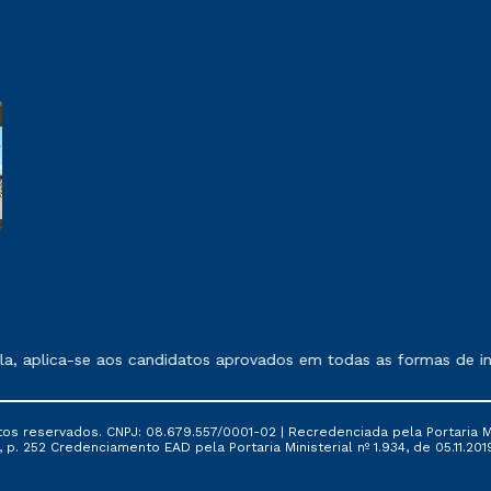
 exposto no contrato de prestação de serviços.
, aplica-se aos candidatos aprovados em todas as formas de ing
tos reservados. CNPJ: 08.679.557/0001-02 | Recredenciada pela Portaria Mi
, p. 252 Credenciamento EAD pela Portaria Ministerial nº 1.934, de 05.11.201