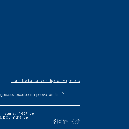
abrir todas as condições vigentes
resso, exceto na prova on-line ou agendada, que ofertam bolsas 
**Semipresencial é um formato do E
nisterial nº 687, de
9, DOU nº 215, de