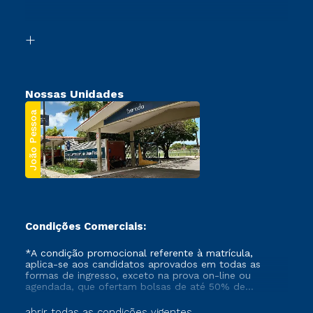
Acessibilidade
Transferência
Biblioteca
Segunda Graduação
Nossas Unidades
João Pessoa
Condições Comerciais:
*A condição promocional referente à matrícula,
aplica-se aos candidatos aprovados em todas as
formas de ingresso, exceto na prova on-line ou
agendada, que ofertam bolsas de até 50% de
desconto, ambos ingressantes no semestre vigente,
que ainda não tenham efetivado e/ou não tenham
abrir todas as condições vigentes