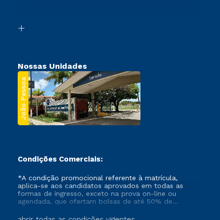
Acessibilidade
Transferência
Biblioteca
Segunda Graduação
Nossas Unidades
João Pessoa
Condições Comerciais:
*A condição promocional referente à matrícula,
aplica-se aos candidatos aprovados em todas as
formas de ingresso, exceto na prova on-line ou
agendada, que ofertam bolsas de até 50% de
desconto, ambos ingressantes no semestre vigente,
que ainda não tenham efetivado e/ou não tenham
abrir todas as condições vigentes