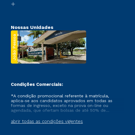
Segunda Graduação
Nossas Unidades
João Pessoa
Condições Comerciais:
*A condição promocional referente à matrícula,
aplica-se aos candidatos aprovados em todas as
formas de ingresso, exceto na prova on-line ou
agendada, que ofertam bolsas de até 50% de
desconto, ambos ingressantes no semestre vigente,
que ainda não tenham efetivado e/ou não tenham
abrir todas as condições vigentes
cancelado ou trancado sua matrícula em uma das
Instituições da Cruzeiro do Sul Educacional, no
período de um ano. Tais condições não se aplicam