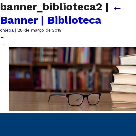
banner_biblioteca2
|
←
Banner | Biblioteca
chleba
|
28 de março de 2019
←
→