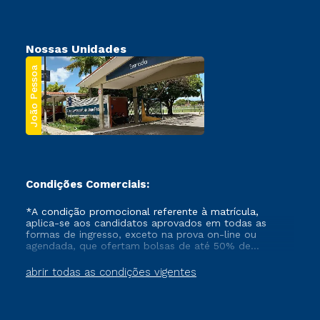
Nossas Unidades
João Pessoa
Condições Comerciais:
*A condição promocional referente à matrícula,
aplica-se aos candidatos aprovados em todas as
formas de ingresso, exceto na prova on-line ou
agendada, que ofertam bolsas de até 50% de
desconto, ambos ingressantes no semestre vigente,
que ainda não tenham efetivado e/ou não tenham
abrir todas as condições vigentes
cancelado ou trancado sua matrícula em uma das
Instituições da Cruzeiro do Sul Educacional, no
período de um ano. Tais condições não se aplicam
aos cursos de Medicina, e também para matriculados