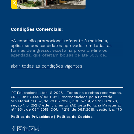
Condições Comerciais:
*A condição promocional referente à matrícula,
aplica-se aos candidatos aprovados em todas as
formas de ingresso, exceto na prova on-line ou
agendada, que ofertam bolsas de até 50% de
desconto, ambos ingressantes no semestre vigente,
que ainda não tenham efetivado e/ou não tenham
abrir todas as condições vigentes
cancelado ou trancado sua matrícula em uma das
Instituições da Cruzeiro do Sul Educacional, no
período de um ano. Tais condições não se aplicam
aos cursos de Medicina, e também para matriculados
via FIES, Prouni e outros programas governamentais, e
IPE Educacional Ltda. © 2026 - Todos os direitos reservados.
não se acumula com nenhuma outra campanha
CNPJ: 08.679.557/0001-02 | Recredenciada pela Portaria
ofertada pela Instituição.
Ministerial nº 687, de 20.08.2020, DOU nº 161, de 21.08.2020,
seção 1, p. 252 Credenciamento EAD pela Portaria Ministerial
nº 1.934, de 05.11.2019, DOU nº 215, de 06.11.2019, seção 1, p. 170
Política de Privacidade
Política de Cookies