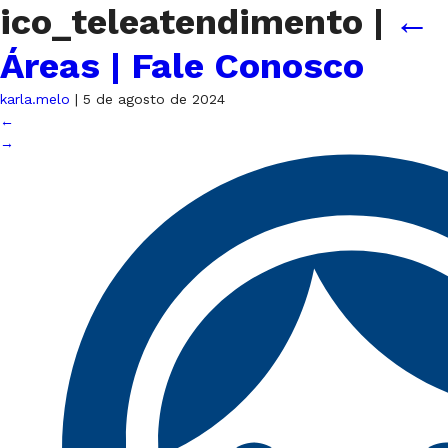
ico_teleatendimento
|
←
Áreas | Fale Conosco
karla.melo
|
5 de agosto de 2024
←
→