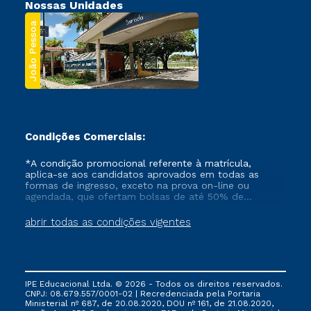
Nossas Unidades
João Pessoa
Condições Comerciais:
*A condição promocional referente à matrícula,
aplica-se aos candidatos aprovados em todas as
formas de ingresso, exceto na prova on-line ou
agendada, que ofertam bolsas de até 50% de
desconto, ambos ingressantes no semestre vigente,
que ainda não tenham efetivado e/ou não tenham
abrir todas as condições vigentes
cancelado ou trancado sua matrícula em uma das
Instituições da Cruzeiro do Sul Educacional, no
período de um ano. Tais condições não se aplicam
aos cursos de Medicina, e também para matriculados
via FIES, Prouni e outros programas governamentais, e
IPE Educacional Ltda. © 2026 - Todos os direitos reservados.
não se acumula com nenhuma outra campanha
CNPJ: 08.679.557/0001-02 | Recredenciada pela Portaria
ofertada pela Instituição.
Ministerial nº 687, de 20.08.2020, DOU nº 161, de 21.08.2020,