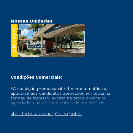
Nossas Unidades
João Pessoa
Condições Comerciais:
*A condição promocional referente à matrícula,
aplica-se aos candidatos aprovados em todas as
formas de ingresso, exceto na prova on-line ou
agendada, que ofertam bolsas de até 50% de
desconto, ambos ingressantes no semestre vigente,
que ainda não tenham efetivado e/ou não tenham
abrir todas as condições vigentes
cancelado ou trancado sua matrícula em uma das
Instituições da Cruzeiro do Sul Educacional, no
período de um ano. Tais condições não se aplicam
aos cursos de Medicina, e também para matriculados