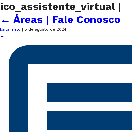
ico_assistente_virtual
|
←
Áreas | Fale Conosco
karla.melo
|
5 de agosto de 2024
←
→