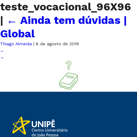
teste_vocacional_96X96
|
←
Ainda tem dúvidas |
Global
Thiago Almeida
|
8 de agosto de 2019
←
→