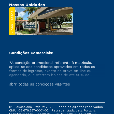
Nossas Unidades
João Pessoa
Condições Comerciais:
*A condição promocional referente à matrícula,
aplica-se aos candidatos aprovados em todas as
formas de ingresso, exceto na prova on-line ou
agendada, que ofertam bolsas de até 50% de
desconto, ambos ingressantes no semestre vigente,
que ainda não tenham efetivado e/ou não tenham
abrir todas as condições vigentes
cancelado ou trancado sua matrícula em uma das
Instituições da Cruzeiro do Sul Educacional, no
período de um ano. Tais condições não se aplicam
aos cursos de Medicina, e também para matriculados
via FIES, Prouni e outros programas governamentais, e
IPE Educacional Ltda. © 2026 - Todos os direitos reservados.
não se acumula com nenhuma outra campanha
CNPJ: 08.679.557/0001-02 | Recredenciada pela Portaria
ofertada pela Instituição.