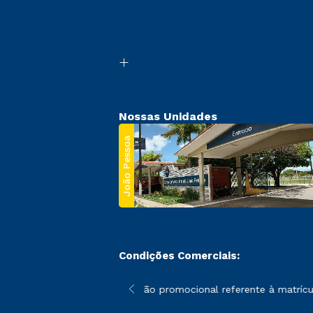
Nossas Unidades
João Pessoa
Condições Comerciais:
 poderão sofrer alterações nos períodos de rematrícula conforme
*A condição promocional referente à matrícula