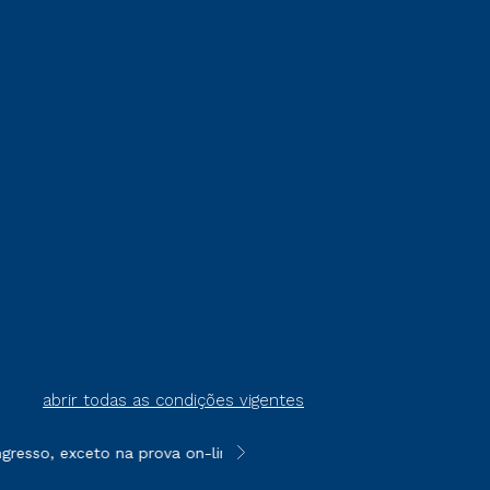
abrir todas as condições vigentes
resso, exceto na prova on-line ou agendada, que ofertam bolsas
**Semipresencial é um formato do E