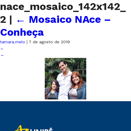
nace_mosaico_142x142_
2
|
←
Mosaico NAce –
Conheça
tamara.melo
|
7 de agosto de 2019
←
→