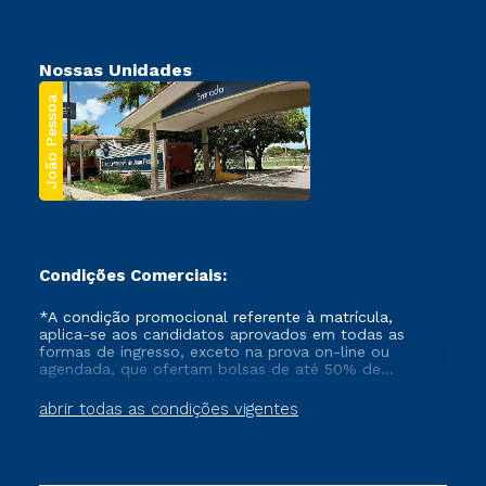
Nossas Unidades
João Pessoa
Condições Comerciais:
*A condição promocional referente à matrícula,
aplica-se aos candidatos aprovados em todas as
formas de ingresso, exceto na prova on-line ou
agendada, que ofertam bolsas de até 50% de
desconto, ambos ingressantes no semestre vigente,
que ainda não tenham efetivado e/ou não tenham
abrir todas as condições vigentes
cancelado ou trancado sua matrícula em uma das
Instituições da Cruzeiro do Sul Educacional, no
período de um ano. Tais condições não se aplicam
aos cursos de Medicina, e também para matriculados