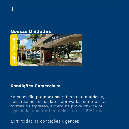
Biblioteca
Segunda Graduação
Nossas Unidades
João Pessoa
Condições Comerciais:
*A condição promocional referente à matrícula,
aplica-se aos candidatos aprovados em todas as
formas de ingresso, exceto na prova on-line ou
agendada, que ofertam bolsas de até 50% de
desconto, ambos ingressantes no semestre vigente,
que ainda não tenham efetivado e/ou não tenham
abrir todas as condições vigentes
cancelado ou trancado sua matrícula em uma das