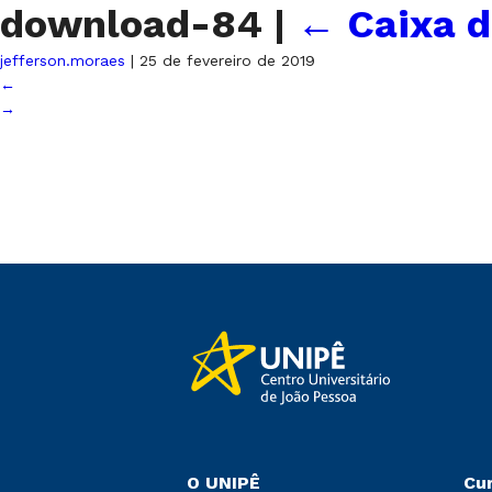
download-84
|
←
Caixa d
jefferson.moraes
|
25 de fevereiro de 2019
←
→
O UNIPÊ
Cu