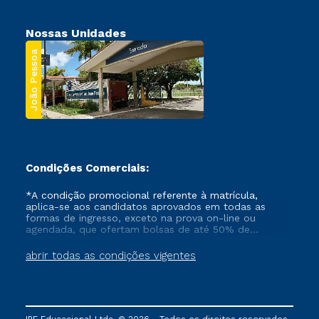
Nossas Unidades
João Pessoa
Condições Comerciais:
*A condição promocional referente à matrícula,
aplica-se aos candidatos aprovados em todas as
formas de ingresso, exceto na prova on-line ou
agendada, que ofertam bolsas de até 50% de
desconto, ambos ingressantes no semestre vigente,
que ainda não tenham efetivado e/ou não tenham
abrir todas as condições vigentes
cancelado ou trancado sua matrícula em uma das
Instituições da Cruzeiro do Sul Educacional, no
período de um ano. Tais condições não se aplicam
aos cursos de Medicina, e também para matriculados
via FIES, Prouni e outros programas governamentais, e