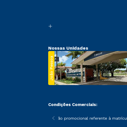
Nossas Unidades
João Pessoa
Condições Comerciais:
 poderão sofrer alterações nos períodos de rematrícula conforme
*A condição promocional referente à matrícula