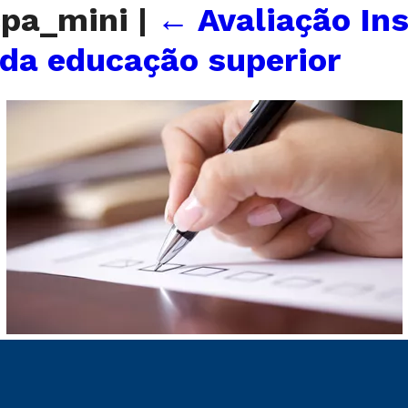
_cpa_mini
|
←
Avaliação In
 da educação superior