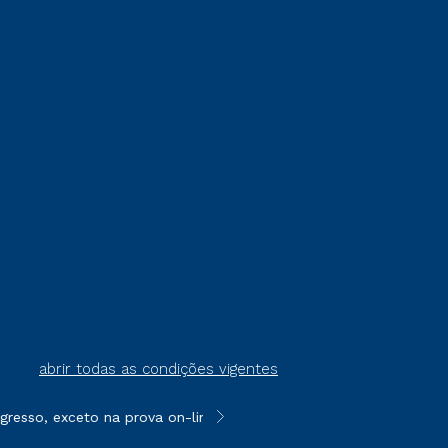
abrir todas as condições vigentes
resso, exceto na prova on-line ou agendada, que ofertam bolsas 
**Semipresencial é um formato do E