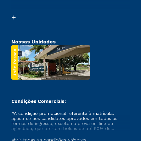
Acessibilidade
Transferência
Biblioteca
Segunda Graduação
Nossas Unidades
João Pessoa
Condições Comerciais:
*A condição promocional referente à matrícula,
aplica-se aos candidatos aprovados em todas as
formas de ingresso, exceto na prova on-line ou
agendada, que ofertam bolsas de até 50% de
desconto, ambos ingressantes no semestre vigente,
que ainda não tenham efetivado e/ou não tenham
abrir todas as condições vigentes