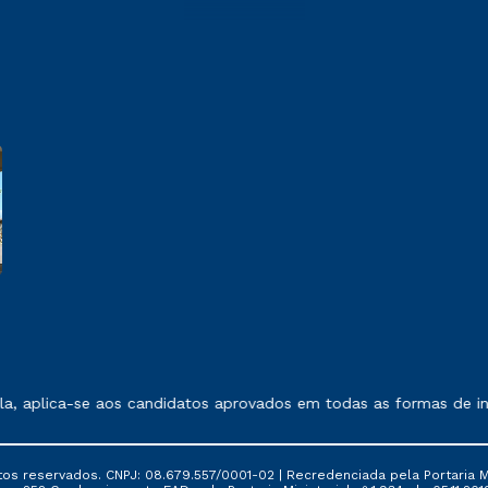
 exposto no contrato de prestação de serviços.
a, aplica-se aos candidatos aprovados em todas as formas de ing
tos reservados. CNPJ: 08.679.557/0001-02 | Recredenciada pela Portaria Mi