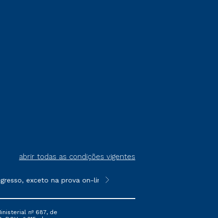
abrir todas as condições vigentes
resso, exceto na prova on-line ou agendada, que ofertam bolsas
**Semipresencial é um formato do E
nisterial nº 687, de