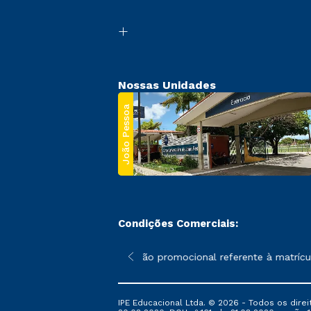
Nossas Unidades
João Pessoa
Condições Comerciais:
 poderão sofrer alterações nos períodos de rematrícula conforme
*A condição promocional referente à matrícul
IPE Educacional Ltda. © 2026 - Todos os direi