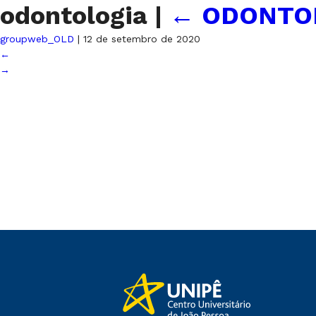
odontologia
|
←
ODONTO
groupweb_OLD
|
12 de setembro de 2020
←
→