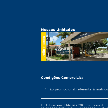
Nossas Unidades
João Pessoa
Condições Comerciais:
 poderão sofrer alterações nos períodos de rematrícula conforme
*A condição promocional referente à matrícula
IPE Educacional Ltda. © 2026 - Todos os direi