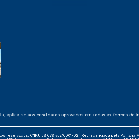
 exposto no contrato de prestação de serviços.
, aplica-se aos candidatos aprovados em todas as formas de ing
tos reservados. CNPJ: 08.679.557/0001-02 | Recredenciada pela Portaria Mi