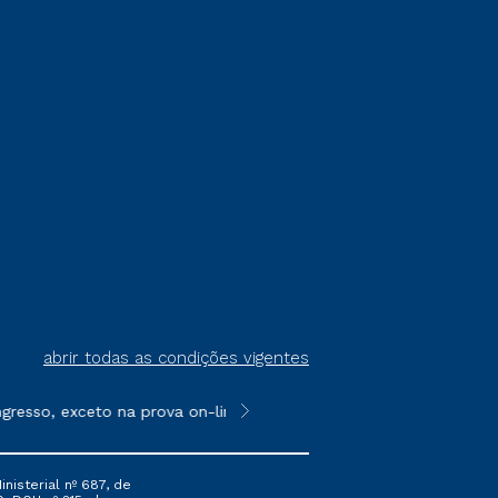
abrir todas as condições vigentes
resso, exceto na prova on-line ou agendada, que ofertam bolsas
**Semipresencial é um formato do E
nisterial nº 687, de