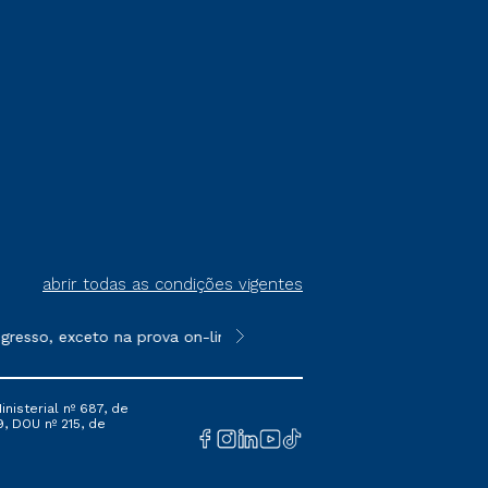
abrir todas as condições vigentes
resso, exceto na prova on-line ou agendada, que ofertam bolsas
**Semipresencial é um formato do E
nisterial nº 687, de
9, DOU nº 215, de