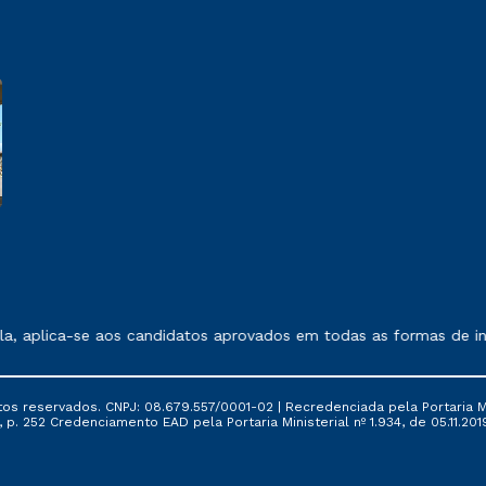
 exposto no contrato de prestação de serviços.
, aplica-se aos candidatos aprovados em todas as formas de ing
tos reservados. CNPJ: 08.679.557/0001-02 | Recredenciada pela Portaria Mi
, p. 252 Credenciamento EAD pela Portaria Ministerial nº 1.934, de 05.11.201