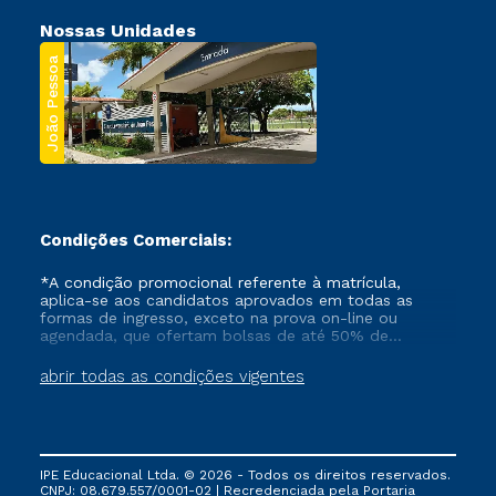
Nossas Unidades
João Pessoa
Condições Comerciais:
*A condição promocional referente à matrícula,
aplica-se aos candidatos aprovados em todas as
formas de ingresso, exceto na prova on-line ou
agendada, que ofertam bolsas de até 50% de
desconto, ambos ingressantes no semestre vigente,
que ainda não tenham efetivado e/ou não tenham
abrir todas as condições vigentes
cancelado ou trancado sua matrícula em uma das
Instituições da Cruzeiro do Sul Educacional, no
período de um ano. Tais condições não se aplicam
aos cursos de Medicina, e também para matriculados
via FIES, Prouni e outros programas governamentais, e
IPE Educacional Ltda. © 2026 - Todos os direitos reservados.
não se acumula com nenhuma outra campanha
CNPJ: 08.679.557/0001-02 | Recredenciada pela Portaria
ofertada pela Instituição.