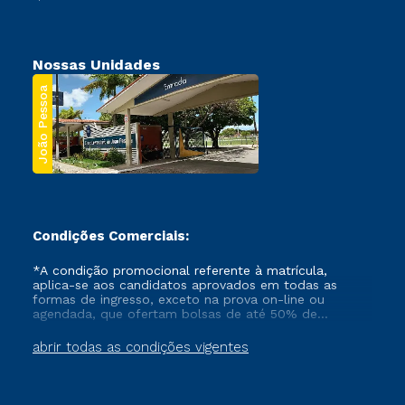
Nossas Unidades
João Pessoa
Condições Comerciais:
*A condição promocional referente à matrícula,
aplica-se aos candidatos aprovados em todas as
formas de ingresso, exceto na prova on-line ou
agendada, que ofertam bolsas de até 50% de
desconto, ambos ingressantes no semestre vigente,
que ainda não tenham efetivado e/ou não tenham
abrir todas as condições vigentes
cancelado ou trancado sua matrícula em uma das
Instituições da Cruzeiro do Sul Educacional, no
período de um ano. Tais condições não se aplicam
aos cursos de Medicina, e também para matriculados