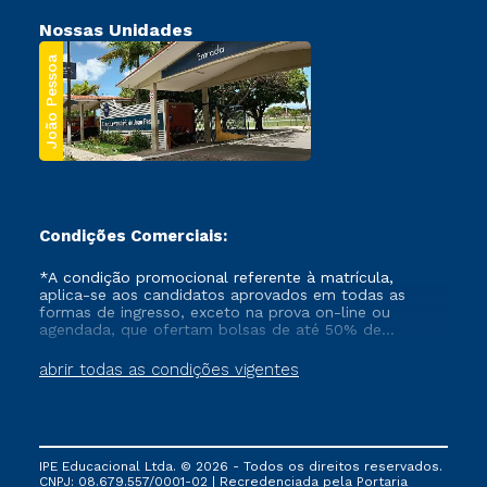
Nossas Unidades
João Pessoa
Condições Comerciais:
*A condição promocional referente à matrícula,
aplica-se aos candidatos aprovados em todas as
formas de ingresso, exceto na prova on-line ou
agendada, que ofertam bolsas de até 50% de
desconto, ambos ingressantes no semestre vigente,
que ainda não tenham efetivado e/ou não tenham
abrir todas as condições vigentes
cancelado ou trancado sua matrícula em uma das
Instituições da Cruzeiro do Sul Educacional, no
período de um ano. Tais condições não se aplicam
aos cursos de Medicina, e também para matriculados
via FIES, Prouni e outros programas governamentais, e
IPE Educacional Ltda. © 2026 - Todos os direitos reservados.
não se acumula com nenhuma outra campanha
CNPJ: 08.679.557/0001-02 | Recredenciada pela Portaria
ofertada pela Instituição.