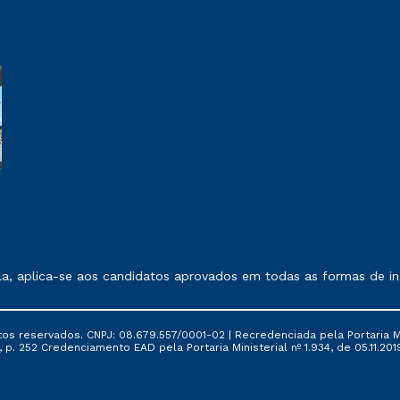
 exposto no contrato de prestação de serviços.
, aplica-se aos candidatos aprovados em todas as formas de ing
tos reservados. CNPJ: 08.679.557/0001-02 | Recredenciada pela Portaria Mi
, p. 252 Credenciamento EAD pela Portaria Ministerial nº 1.934, de 05.11.201