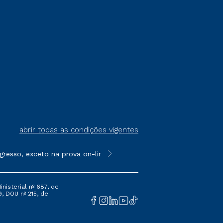
abrir todas as condições vigentes
resso, exceto na prova on-line ou agendada, que ofertam bolsas 
**Semipresencial é um formato do E
nisterial nº 687, de
9, DOU nº 215, de