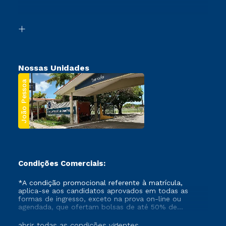
Acessibilidade
Transferência
Biblioteca
Segunda Graduação
Nossas Unidades
João Pessoa
Condições Comerciais:
*A condição promocional referente à matrícula,
aplica-se aos candidatos aprovados em todas as
formas de ingresso, exceto na prova on-line ou
agendada, que ofertam bolsas de até 50% de
desconto, ambos ingressantes no semestre vigente,
que ainda não tenham efetivado e/ou não tenham
abrir todas as condições vigentes