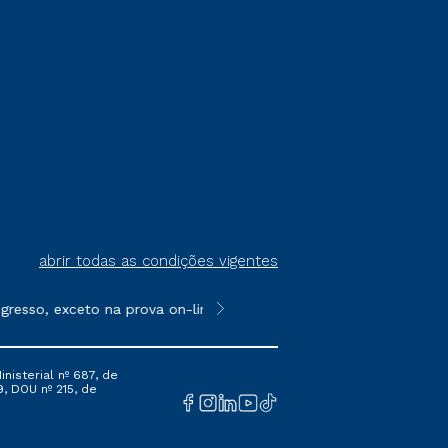
abrir todas as condições vigentes
gresso, exceto na prova on-line ou agendada, que ofertam bolsas
**Semipresencial é um formato do E
nisterial nº 687, de
9, DOU nº 215, de