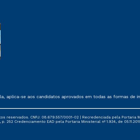
 exposto no contrato de prestação de serviços.
a, aplica-se aos candidatos aprovados em todas as formas de in
tos reservados. CNPJ: 08.679.557/0001-02 | Recredenciada pela Portaria Mi
, p. 252 Credenciamento EAD pela Portaria Ministerial nº 1.934, de 05.11.201