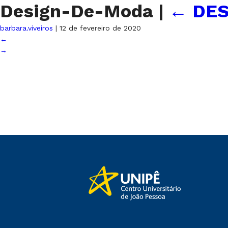
Design-De-Moda
|
←
DES
barbara.viveiros
|
12 de fevereiro de 2020
←
→