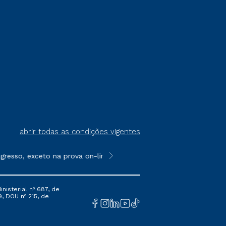
abrir todas as condições vigentes
resso, exceto na prova on-line ou agendada, que ofertam bolsas
**Semipresencial é um formato do E
nisterial nº 687, de
9, DOU nº 215, de