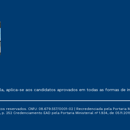
 exposto no contrato de prestação de serviços.
, aplica-se aos candidatos aprovados em todas as formas de ing
tos reservados. CNPJ: 08.679.557/0001-02 | Recredenciada pela Portaria Mi
, p. 252 Credenciamento EAD pela Portaria Ministerial nº 1.934, de 05.11.201