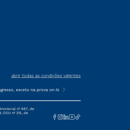
abrir todas as condições vigentes
gresso, exceto na prova on-line ou agendada, que ofertam bolsas
**Semipresencial é um formato do E
nisterial nº 687, de
9, DOU nº 215, de