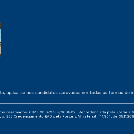
 exposto no contrato de prestação de serviços.
a, aplica-se aos candidatos aprovados em todas as formas de in
tos reservados. CNPJ: 08.679.557/0001-02 | Recredenciada pela Portaria Mi
, p. 252 Credenciamento EAD pela Portaria Ministerial nº 1.934, de 05.11.201