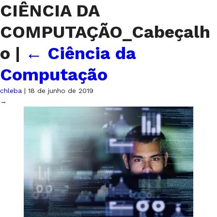
CIÊNCIA DA
COMPUTAÇÃO_Cabeçalh
o
|
←
Ciência da
Computação
chleba
|
18 de junho de 2019
→