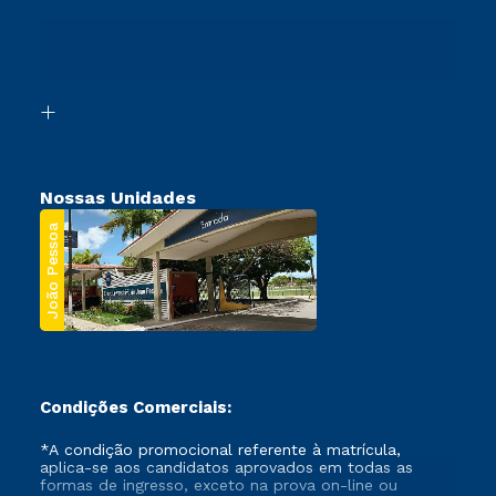
Sou Ex-Aluno
Ingresso via Enem
Canais de Atendimento
Retorne ao Curso
Acessibilidade
Transferência
Biblioteca
Segunda Graduação
Nossas Unidades
João Pessoa
Condições Comerciais:
*A condição promocional referente à matrícula,
aplica-se aos candidatos aprovados em todas as
formas de ingresso, exceto na prova on-line ou