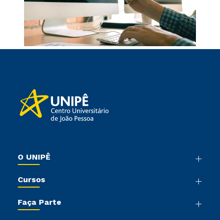
O UNIPÊ
Nossa História
Cursos
Sala de Imprensa
Graduação
Trabalhe Conosco
Faça Parte
Pós-graduação
Sou Colaborador
Vestibular Mérito
Cursos de Medicina