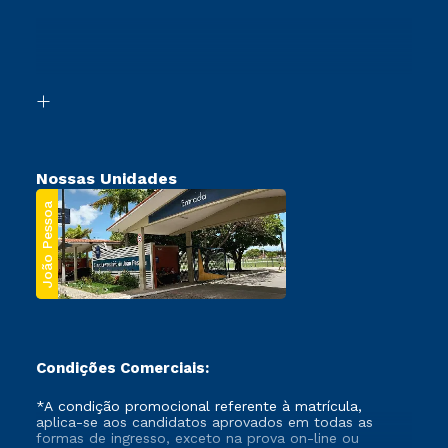
Sou Ex-Aluno
Ingresso via Enem
Canais de Atendimento
Retorne ao Curso
Acessibilidade
Transferência
Biblioteca
Segunda Graduação
Nossas Unidades
João Pessoa
Condições Comerciais:
*A condição promocional referente à matrícula,
aplica-se aos candidatos aprovados em todas as
formas de ingresso, exceto na prova on-line ou