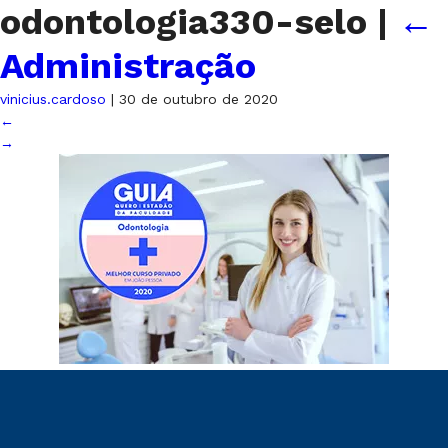
odontologia330-selo
|
←
Administração
vinicius.cardoso
|
30 de outubro de 2020
←
→