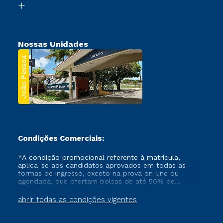
Segunda Graduação
Nossas Unidades
João Pessoa
Condições Comerciais:
*A condição promocional referente à matrícula,
aplica-se aos candidatos aprovados em todas as
formas de ingresso, exceto na prova on-line ou
agendada, que ofertam bolsas de até 50% de
desconto, ambos ingressantes no semestre vigente,
que ainda não tenham efetivado e/ou não tenham
abrir todas as condições vigentes
cancelado ou trancado sua matrícula em uma das
Instituições da Cruzeiro do Sul Educacional, no
período de um ano. Tais condições não se aplicam