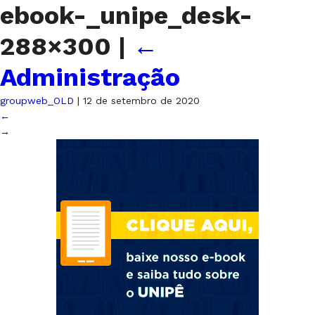
ebook-_unipe_desk-
288×300
|
←
Administração
groupweb_OLD
|
12 de setembro de 2020
←
→