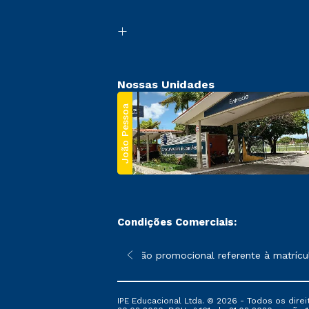
Nossas Unidades
João Pessoa
Condições Comerciais:
 poderão sofrer alterações nos períodos de rematrícula conforme
*A condição promocional referente à matrícula
IPE Educacional Ltda. © 2026 - Todos os direi