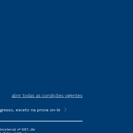
abrir todas as condições vigentes
resso, exceto na prova on-line ou agendada, que ofertam bolsas 
**Semipresencial é um formato do E
nisterial nº 687, de