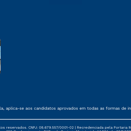
 exposto no contrato de prestação de serviços.
, aplica-se aos candidatos aprovados em todas as formas de ing
tos reservados. CNPJ: 08.679.557/0001-02 | Recredenciada pela Portaria Mi