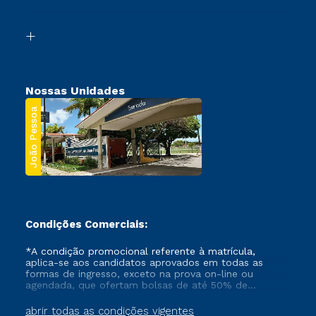
Acessibilidade
Transferência
Biblioteca
Segunda Graduação
Nossas Unidades
João Pessoa
Condições Comerciais:
*A condição promocional referente à matrícula,
aplica-se aos candidatos aprovados em todas as
formas de ingresso, exceto na prova on-line ou
agendada, que ofertam bolsas de até 50% de
desconto, ambos ingressantes no semestre vigente,
que ainda não tenham efetivado e/ou não tenham
abrir todas as condições vigentes