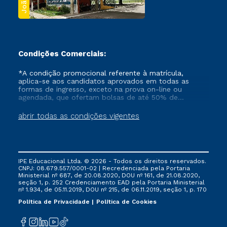
Condições Comerciais:
*A condição promocional referente à matrícula,
aplica-se aos candidatos aprovados em todas as
formas de ingresso, exceto na prova on-line ou
agendada, que ofertam bolsas de até 50% de
desconto, ambos ingressantes no semestre vigente,
que ainda não tenham efetivado e/ou não tenham
abrir todas as condições vigentes
cancelado ou trancado sua matrícula em uma das
Instituições da Cruzeiro do Sul Educacional, no
período de um ano. Tais condições não se aplicam
aos cursos de Medicina, e também para matriculados
via FIES, Prouni e outros programas governamentais, e
IPE Educacional Ltda. © 2026 - Todos os direitos reservados.
não se acumula com nenhuma outra campanha
CNPJ: 08.679.557/0001-02 | Recredenciada pela Portaria
ofertada pela Instituição.
Ministerial nº 687, de 20.08.2020, DOU nº 161, de 21.08.2020,
seção 1, p. 252 Credenciamento EAD pela Portaria Ministerial
nº 1.934, de 05.11.2019, DOU nº 215, de 06.11.2019, seção 1, p. 170
Política de Privacidade
Política de Cookies